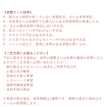
【状態ランク説明】
S：購入から時間が経っていない未開封品、または未使用品。
A：未使用または未開封でも購入からある程度時間が経過したも
の、または数回使用で新品に近い中古品。
B：目立つダメージや汚れがない中古品。
C：ややキズや汚れがある中古品。
D：ひと目でわかる大きなダメージや汚れがある中古品。
E：ジャンク品など、使用に支障がある状態が悪いもの。
【ご注文前にお読みください】
下記に該当する場合は、送料の調整または在庫の確認が必要になり
ますのでご注文前にお問い合わせください。
・銀行振込またはコンビニ決済をご利用予定の方
・お届け先が離島
・直接引き取り希望
・レターパック希望
・複数同梱発送希望
・送料不明の商品
※直接引取の場合、保管期限は1週間です。期限を過ぎた場合はキ
ャンセル処理致します。