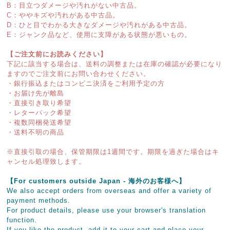
B：目立つダメージや汚れがない中古品。
C：ややキズや汚れがある中古品。
D：ひと目でわかる大きなダメージや汚れがある中古品。
E：ジャンク品など、使用に支障がある状態が悪いもの。
【ご注文前にお読みください】
下記に該当する場合は、送料の調整または在庫の確認が必要になり
ますのでご注文前にお問い合わせください。
・銀行振込またはコンビニ決済をご利用予定の方
・お届け先が離島
・直接引き取り希望
・レターパック希望
・複数同梱発送希望
・送料不明の商品
※直接引取の場合、保管期限は1週間です。期限を過ぎた場合はキ
ャンセル処理致します。
【For customers outside Japan - 海外のお客様へ】
We also accept orders from overseas and offer a variety of
payment methods.
For product details, please use your browser's translation
function.
If you like the product, add it to your cart and place your