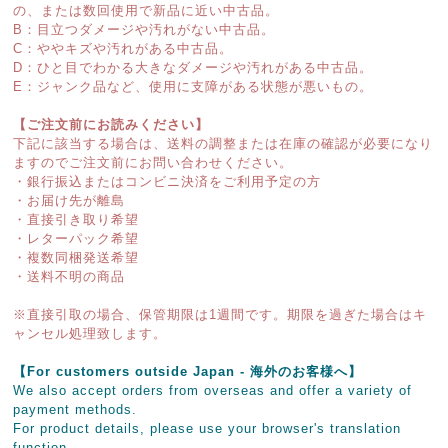
の、または数回使用で新品に近い中古品。
B：目立つダメージや汚れがない中古品。
C：ややキズや汚れがある中古品。
D：ひと目でわかる大きなダメージや汚れがある中古品。
E：ジャンク品など、使用に支障がある状態が悪いもの。
【ご注文前にお読みください】
下記に該当する場合は、送料の調整または在庫の確認が必要になり
ますのでご注文前にお問い合わせください。
・銀行振込またはコンビニ決済をご利用予定の方
・お届け先が離島
・直接引き取り希望
・レターパック希望
・複数同梱発送希望
・送料不明の商品
※直接引取の場合、保管期限は1週間です。期限を過ぎた場合はキ
ャンセル処理致します。
【For customers outside Japan - 海外のお客様へ】
We also accept orders from overseas and offer a variety of
payment methods.
For product details, please use your browser's translation
function.