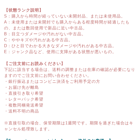
【状態ランク説明】
S：購入から時間が経っていない未開封品、または未使用品。
A：未使用または未開封でも購入からある程度時間が経過したも
の、または数回使用で新品に近い中古品。
B：目立つダメージや汚れがない中古品。
C：ややキズや汚れがある中古品。
D：ひと目でわかる大きなダメージや汚れがある中古品。
E：ジャンク品など、使用に支障がある状態が悪いもの。
【ご注文前にお読みください】
下記に該当する場合は、送料の調整または在庫の確認が必要になり
ますのでご注文前にお問い合わせください。
・銀行振込またはコンビニ決済をご利用予定の方
・お届け先が離島
・直接引き取り希望
・レターパック希望
・複数同梱発送希望
・送料不明の商品
※直接引取の場合、保管期限は1週間です。期限を過ぎた場合はキ
ャンセル処理致します。