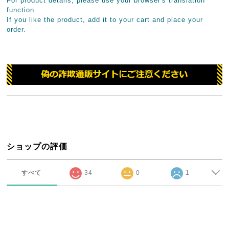
For product details, please use your browser's translation
function.
If you like the product, add it to your cart and place your
order.
ショップの評価
すべて
34
0
1