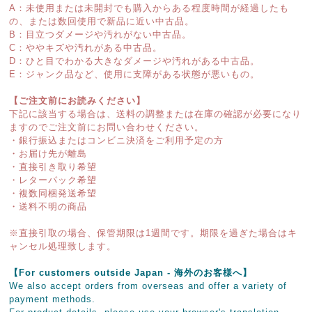
A：未使用または未開封でも購入からある程度時間が経過したも
の、または数回使用で新品に近い中古品。
B：目立つダメージや汚れがない中古品。
C：ややキズや汚れがある中古品。
D：ひと目でわかる大きなダメージや汚れがある中古品。
E：ジャンク品など、使用に支障がある状態が悪いもの。
【ご注文前にお読みください】
下記に該当する場合は、送料の調整または在庫の確認が必要になり
ますのでご注文前にお問い合わせください。
・銀行振込またはコンビニ決済をご利用予定の方
・お届け先が離島
・直接引き取り希望
・レターパック希望
・複数同梱発送希望
・送料不明の商品
※直接引取の場合、保管期限は1週間です。期限を過ぎた場合はキ
ャンセル処理致します。
【For customers outside Japan - 海外のお客様へ】
We also accept orders from overseas and offer a variety of
payment methods.