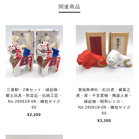
関連商品
三春駒・2体セット・縁起物・
善知鳥神社・紅白虎・威風之
郷土玩具・民芸品・伝統工芸・
虎・寅・干支置物・陶器人形・
No.260619-08・梱包サイズ
縁起物・昭和レトロ・
60
No.260619-09・梱包サイズ
60
¥2,200
¥3,300