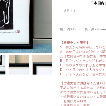
日本国内
通報する
縦：約306mm、横：約220
【状態ランク説明】
S：購入から時間が経っていな
A：未使用または未開封でも
たは数回使用で新品に近い中
B：目立つダメージや汚れがな
C：ややキズや汚れがある中古
D：ひと目でわかる大きなダメ
E：ジャンク品など、使用に支
【ご注文前にお読みください
下記に該当する場合は、送料
のでご注文前にお問い合わせ
・銀行振込またはコンビニ決
・お届け先が離島
・直接引き取り希望