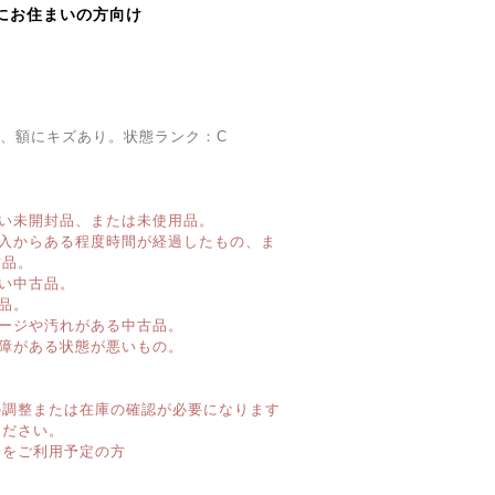
にお住まいの方向け
mm、額にキズあり。状態ランク：C
い未開封品、または未使用品。
購入からある程度時間が経過したもの、ま
古品。
い中古品。
品。
ージや汚れがある中古品。
障がある状態が悪いもの。
】
の調整または在庫の確認が必要になります
ください。
済をご利用予定の方