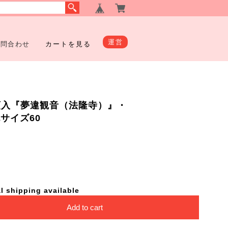
運営
お問合わせ
カートを見る
画・額入『夢違観音（法隆寺）』・
梱包サイズ60
l shipping available
Add to cart