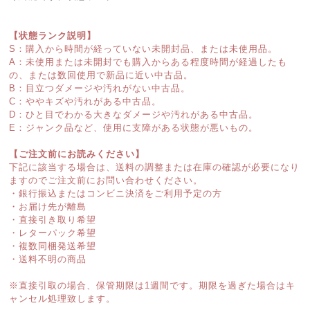
【状態ランク説明】
S：購入から時間が経っていない未開封品、または未使用品。
A：未使用または未開封でも購入からある程度時間が経過したも
の、または数回使用で新品に近い中古品。
B：目立つダメージや汚れがない中古品。
C：ややキズや汚れがある中古品。
D：ひと目でわかる大きなダメージや汚れがある中古品。
E：ジャンク品など、使用に支障がある状態が悪いもの。
【ご注文前にお読みください】
下記に該当する場合は、送料の調整または在庫の確認が必要になり
ますのでご注文前にお問い合わせください。
・銀行振込またはコンビニ決済をご利用予定の方
・お届け先が離島
・直接引き取り希望
・レターパック希望
・複数同梱発送希望
・送料不明の商品
※直接引取の場合、保管期限は1週間です。期限を過ぎた場合はキ
ャンセル処理致します。