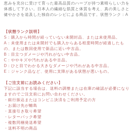
恵みを充分に受けて育った最高品質のハーブが持つ素晴らしい力を
体感して下さい。日本人の繊細な肌質と体質を考え、真の美しさと
健やかさを追及した独自のレシピによる商品です。状態ランク：A
【状態ランク説明】
S：購入から時間が経っていない未開封品、または未使用品。
A：未使用または未開封でも購入からある程度時間が経過したも
の、または数回使用で新品に近い中古品。
B：目立つダメージや汚れがない中古品。
C：ややキズや汚れがある中古品。
D：ひと目でわかる大きなダメージや汚れがある中古品。
E：ジャンク品など、使用に支障がある状態が悪いもの。
【ご注文前にお読みください】
下記に該当する場合は、送料の調整または在庫の確認が必要になり
ますのでご注文前にお問い合わせください。
・銀行振込またはコンビニ決済をご利用予定の方
・お届け先が離島
・直接引き取り希望
・レターパック希望
・複数同梱発送希望
・送料不明の商品