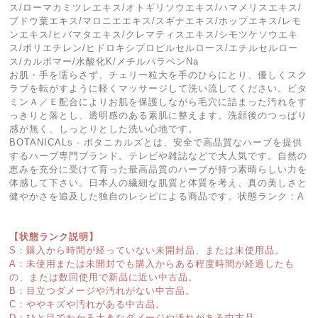
ス/ローマカミツレエキス/オトギリソウエキス/ハマメリスエキス/
ブドウ葉エキス/マロニエエキス/スギナエキス/ホップエキス/レモ
ンエキス/ヒバマタエキス/クレマティスエキス/シモツケソウエキ
ス/ポリエチレン/ヒドロキシプロピルセルロース/エチルセルロー
ス/カルボマー/水酸化K/メチルパラベンNa
お肌・手を濡らさず、チェリー粒大を手のひらにとり、優しくスク
ラブを転がすように軽くマッサージして洗い流してください。ビタ
ミンＡ／Ｅ配合によりお肌を保護しながら毛穴に詰まった汚れをす
っきりと落とし、透明感のある素肌に整えます。洗顔後のつっぱり
感が無く、しっとりとした洗い心地です。
BOTANICALs - ボタニカルズとは、安全で高品質なハーブを提供
するハーブ専門ブランド。テレビや雑誌などで大人気です。自然の
恵みを充分に受けて育った最高品質のハーブが持つ素晴らしい力を
体感して下さい。日本人の繊細な肌質と体質を考え、真の美しさと
健やかさを追及した独自のレシピによる商品です。状態ランク：A
【状態ランク説明】
S：購入から時間が経っていない未開封品、または未使用品。
A：未使用または未開封でも購入からある程度時間が経過したも
の、または数回使用で新品に近い中古品。
B：目立つダメージや汚れがない中古品。
C：ややキズや汚れがある中古品。
D：ひと目でわかる大きなダメージや汚れがある中古品。