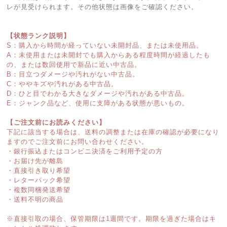
レが見受けられます。その他状態は画像をご確認ください。
【状態ランク説明】
S：購入から時間が経っていない未開封品、または未使用品。
A：未使用または未開封でも購入からある程度時間が経過したも
の、または数回使用で新品に近い中古品。
B：目立つダメージや汚れがない中古品。
C：ややキズや汚れがある中古品。
D：ひと目でわかる大きなダメージや汚れがある中古品。
E：ジャンク品など、使用に支障がある状態が悪いもの。
【ご注文前にお読みください】
下記に該当する場合は、送料の調整または在庫の確認が必要になり
ますのでご注文前にお問い合わせください。
・銀行振込またはコンビニ決済をご利用予定の方
・お届け先が離島
・直接引き取り希望
・レターパック希望
・複数同梱発送希望
・送料不明の商品
※直接引取の場合、保管期限は1週間です。期限を過ぎた場合はキ