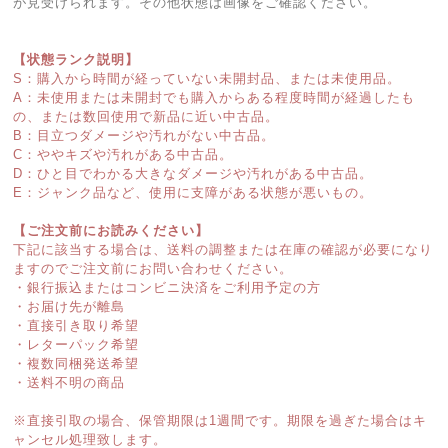
が見受けられます。その他状態は画像をご確認ください。
【状態ランク説明】
S：購入から時間が経っていない未開封品、または未使用品。
A：未使用または未開封でも購入からある程度時間が経過したも
の、または数回使用で新品に近い中古品。
B：目立つダメージや汚れがない中古品。
C：ややキズや汚れがある中古品。
D：ひと目でわかる大きなダメージや汚れがある中古品。
E：ジャンク品など、使用に支障がある状態が悪いもの。
【ご注文前にお読みください】
下記に該当する場合は、送料の調整または在庫の確認が必要になり
ますのでご注文前にお問い合わせください。
・銀行振込またはコンビニ決済をご利用予定の方
・お届け先が離島
・直接引き取り希望
・レターパック希望
・複数同梱発送希望
・送料不明の商品
※直接引取の場合、保管期限は1週間です。期限を過ぎた場合はキ
ャンセル処理致します。