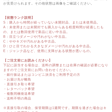
が見受けられます。その他状態は画像をご確認ください。
【状態ランク説明】
S：購入から時間が経っていない未開封品、または未使用品。
A：未使用または未開封でも購入からある程度時間が経過したも
の、または数回使用で新品に近い中古品。
B：目立つダメージや汚れがない中古品。
C：ややキズや汚れがある中古品。
D：ひと目でわかる大きなダメージや汚れがある中古品。
E：ジャンク品など、使用に支障がある状態が悪いもの。
【ご注文前にお読みください】
下記に該当する場合は、送料の調整または在庫の確認が必要になり
ますのでご注文前にお問い合わせください。
・銀行振込またはコンビニ決済をご利用予定の方
・お届け先が離島
・直接引き取り希望
・レターパック希望
・複数同梱発送希望
・送料不明の商品
※直接引取の場合、保管期限は1週間です。期限を過ぎた場合はキ