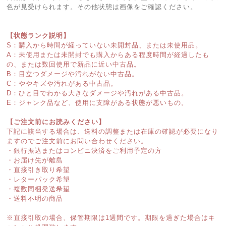
色が見受けられます。その他状態は画像をご確認ください。
【状態ランク説明】
S：購入から時間が経っていない未開封品、または未使用品。
A：未使用または未開封でも購入からある程度時間が経過したも
の、または数回使用で新品に近い中古品。
B：目立つダメージや汚れがない中古品。
C：ややキズや汚れがある中古品。
D：ひと目でわかる大きなダメージや汚れがある中古品。
E：ジャンク品など、使用に支障がある状態が悪いもの。
【ご注文前にお読みください】
下記に該当する場合は、送料の調整または在庫の確認が必要になり
ますのでご注文前にお問い合わせください。
・銀行振込またはコンビニ決済をご利用予定の方
・お届け先が離島
・直接引き取り希望
・レターパック希望
・複数同梱発送希望
・送料不明の商品
※直接引取の場合、保管期限は1週間です。期限を過ぎた場合はキ