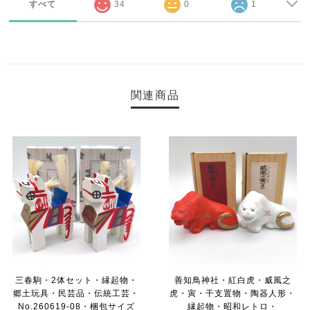
すべて
34
0
1
関連商品
三春駒・2体セット・縁起物・
善知鳥神社・紅白虎・威風之
郷土玩具・民芸品・伝統工芸・
虎・寅・干支置物・陶器人形・
No.260619-08・梱包サイズ
縁起物・昭和レトロ・