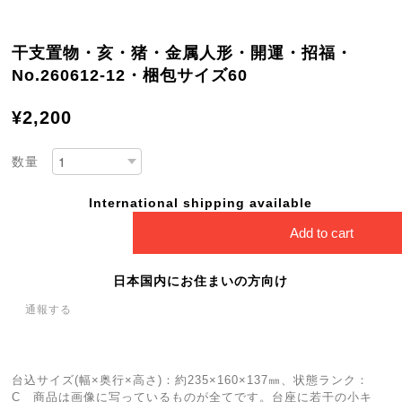
干支置物・亥・猪・金属人形・開運・招福・
No.260612-12・梱包サイズ60
¥2,200
数量
International shipping available
Add to cart
日本国内にお住まいの方向け
通報する
台込サイズ(幅×奥行×高さ)：約235×160×137㎜、状態ランク：
C 商品は画像に写っているものが全てです。台座に若干の小キ