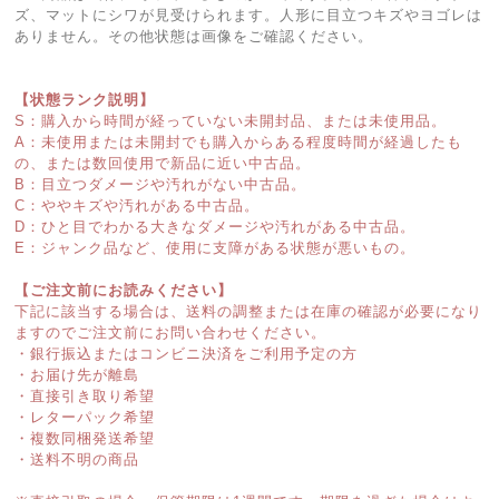
ズ、マットにシワが見受けられます。人形に目立つキズやヨゴレは
ありません。その他状態は画像をご確認ください。
【状態ランク説明】
S：購入から時間が経っていない未開封品、または未使用品。
A：未使用または未開封でも購入からある程度時間が経過したも
の、または数回使用で新品に近い中古品。
B：目立つダメージや汚れがない中古品。
C：ややキズや汚れがある中古品。
D：ひと目でわかる大きなダメージや汚れがある中古品。
E：ジャンク品など、使用に支障がある状態が悪いもの。
【ご注文前にお読みください】
下記に該当する場合は、送料の調整または在庫の確認が必要になり
ますのでご注文前にお問い合わせください。
・銀行振込またはコンビニ決済をご利用予定の方
・お届け先が離島
・直接引き取り希望
・レターパック希望
・複数同梱発送希望
・送料不明の商品