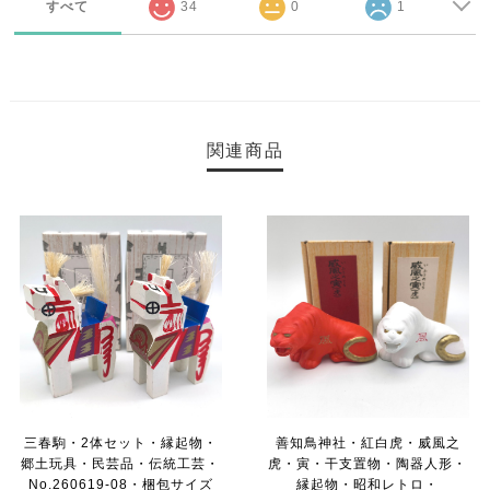
すべて
34
0
1
関連商品
三春駒・2体セット・縁起物・
善知鳥神社・紅白虎・威風之
郷土玩具・民芸品・伝統工芸・
虎・寅・干支置物・陶器人形・
No.260619-08・梱包サイズ
縁起物・昭和レトロ・