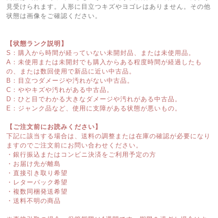
見受けられます。人形に目立つキズやヨゴレはありません。その他
状態は画像をご確認ください。
【状態ランク説明】
S：購入から時間が経っていない未開封品、または未使用品。
A：未使用または未開封でも購入からある程度時間が経過したも
の、または数回使用で新品に近い中古品。
B：目立つダメージや汚れがない中古品。
C：ややキズや汚れがある中古品。
D：ひと目でわかる大きなダメージや汚れがある中古品。
E：ジャンク品など、使用に支障がある状態が悪いもの。
【ご注文前にお読みください】
下記に該当する場合は、送料の調整または在庫の確認が必要になり
ますのでご注文前にお問い合わせください。
・銀行振込またはコンビニ決済をご利用予定の方
・お届け先が離島
・直接引き取り希望
・レターパック希望
・複数同梱発送希望
・送料不明の商品