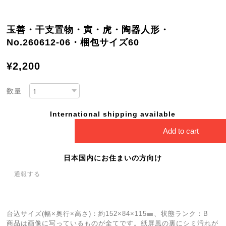
玉善・干支置物・寅・虎・陶器人形・
No.260612-06・梱包サイズ60
¥2,200
数量
International shipping available
Add to cart
日本国内にお住まいの方向け
通報する
台込サイズ(幅×奥行×高さ)：約152×84×115㎜、状態ランク：B
商品は画像に写っているものが全てです。紙屏風の裏にシミ汚れが