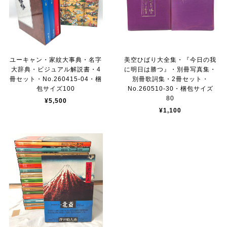
ユーキャン・家紋大事典・名字
美空ひばり大全集・『今日の我
大辞典・ビジュアル解説書・4
に明日は勝つ』・別冊写真集・
冊セット・No.260415-04・梱
別冊歌詞集・2冊セット・
包サイズ100
No.260510-30・梱包サイズ
80
¥5,500
¥1,100