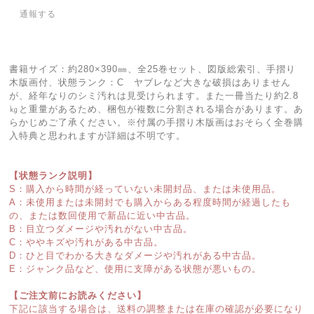
通報する
書籍サイズ：約280×390㎜、全25巻セット、図版総索引、手摺り
木版画付、状態ランク：C ヤブレなど大きな破損はありません
が、経年なりのシミ汚れは見受けられます。また一冊当たり約2.8
㎏と重量があるため、梱包が複数に分割される場合があります。あ
らかじめご了承ください。※付属の手摺り木版画はおそらく全巻購
入特典と思われますが詳細は不明です。
【状態ランク説明】
S：購入から時間が経っていない未開封品、または未使用品。
A：未使用または未開封でも購入からある程度時間が経過したも
の、または数回使用で新品に近い中古品。
B：目立つダメージや汚れがない中古品。
C：ややキズや汚れがある中古品。
D：ひと目でわかる大きなダメージや汚れがある中古品。
E：ジャンク品など、使用に支障がある状態が悪いもの。
【ご注文前にお読みください】
下記に該当する場合は、送料の調整または在庫の確認が必要になり