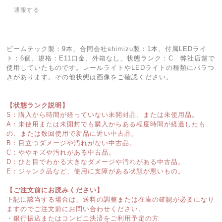
通報する
ビームテック製：9本、合同会社shimizu製：1本、付属LEDライ
ト：6個、規格：E11口金、外箱なし、状態ランク：C 弊社店舗で
使用していたものです。レールライトやLEDライトの種類にバラつ
きがあります。その他状態は画像をご確認ください。
【状態ランク説明】
S：購入から時間が経っていない未開封品、または未使用品。
A：未使用または未開封でも購入からある程度時間が経過したも
の、または数回使用で新品に近い中古品。
B：目立つダメージや汚れがない中古品。
C：ややキズや汚れがある中古品。
D：ひと目でわかる大きなダメージや汚れがある中古品。
E：ジャンク品など、使用に支障がある状態が悪いもの。
【ご注文前にお読みください】
下記に該当する場合は、送料の調整または在庫の確認が必要になり
ますのでご注文前にお問い合わせください。
・銀行振込またはコンビニ決済をご利用予定の方