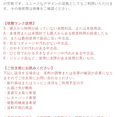
の空瓶です。ユニークなデザインの花瓶としてもご利用いただけま
す。その他状態は画像をご確認ください。
【状態ランク説明】
S：購入から時間が経っていない未開封品、または未使用品。
A：未使用または未開封でも購入からある程度時間が経過したも
の、または数回使用で新品に近い中古品。
B：目立つダメージや汚れがない中古品。
C：ややキズや汚れがある中古品。
D：ひと目でわかる大きなダメージや汚れがある中古品。
E：ジャンク品など、使用に支障がある状態が悪いもの。
【ご注文前にお読みください】
下記に該当する場合は、送料の調整または在庫の確認が必要になり
ますのでご注文前にお問い合わせください。
・銀行振込またはコンビニ決済をご利用予定の方
・お届け先が離島
・直接引き取り希望
・レターパック希望
・複数同梱発送希望
・送料不明の商品