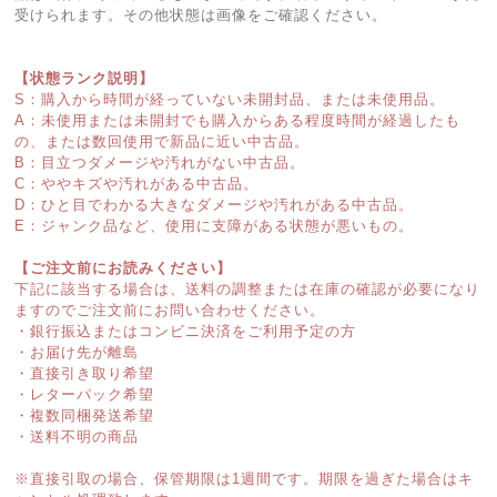
受けられます。その他状態は画像をご確認ください。
【状態ランク説明】
S：購入から時間が経っていない未開封品、または未使用品。
A：未使用または未開封でも購入からある程度時間が経過したも
の、または数回使用で新品に近い中古品。
B：目立つダメージや汚れがない中古品。
C：ややキズや汚れがある中古品。
D：ひと目でわかる大きなダメージや汚れがある中古品。
E：ジャンク品など、使用に支障がある状態が悪いもの。
【ご注文前にお読みください】
下記に該当する場合は、送料の調整または在庫の確認が必要になり
ますのでご注文前にお問い合わせください。
・銀行振込またはコンビニ決済をご利用予定の方
・お届け先が離島
・直接引き取り希望
・レターパック希望
・複数同梱発送希望
・送料不明の商品
※直接引取の場合、保管期限は1週間です。期限を過ぎた場合はキ