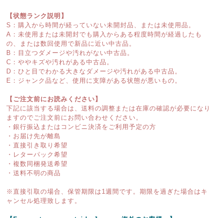
【状態ランク説明】
S：購入から時間が経っていない未開封品、または未使用品。
A：未使用または未開封でも購入からある程度時間が経過したも
の、または数回使用で新品に近い中古品。
B：目立つダメージや汚れがない中古品。
C：ややキズや汚れがある中古品。
D：ひと目でわかる大きなダメージや汚れがある中古品。
E：ジャンク品など、使用に支障がある状態が悪いもの。
【ご注文前にお読みください】
下記に該当する場合は、送料の調整または在庫の確認が必要になり
ますのでご注文前にお問い合わせください。
・銀行振込またはコンビニ決済をご利用予定の方
・お届け先が離島
・直接引き取り希望
・レターパック希望
・複数同梱発送希望
・送料不明の商品
※直接引取の場合、保管期限は1週間です。期限を過ぎた場合はキ
ャンセル処理致します。