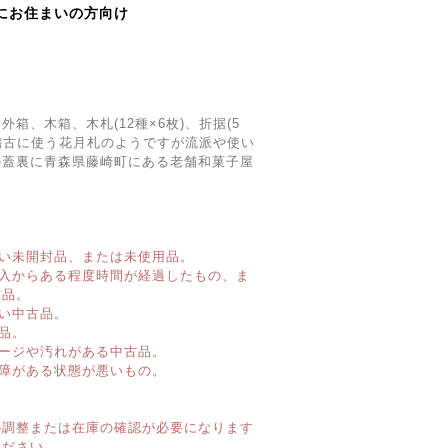
にお住まいの方向け
箱、木箱、木札(12種×6枚)、折据(5
稽古に使う花月札のようですが流派や使い
の蓋裏に青森県藤崎町にある老舗和菓子屋
い未開封品、または未使用品。
購入からある程度時間が経過したもの、ま
古品。
い中古品。
品。
ージや汚れがある中古品。
障がある状態が悪いもの。
】
の調整または在庫の確認が必要になります
ください。