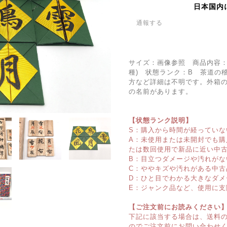
日本国内
通報する
サイズ：画像参照 商品内容：外
種) 状態ランク：B 茶道の
方など詳細は不明です。外箱
の名前があります。
【状態ランク説明】
S：購入から時間が経っていな
A：未使用または未開封でも
たは数回使用で新品に近い中
B：目立つダメージや汚れがな
C：ややキズや汚れがある中古
D：ひと目でわかる大きなダメ
E：ジャンク品など、使用に支
【ご注文前にお読みください
下記に該当する場合は、送料
のでご注文前にお問い合わせ