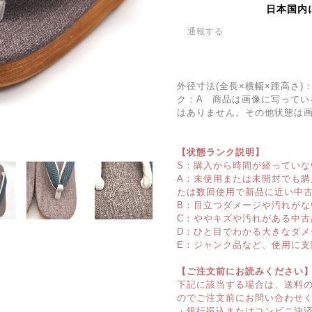
日本国内
通報する
外径寸法(全長×横幅×踵高さ)：
ク：A 商品は画像に写ってい
はありません。その他状態は
【状態ランク説明】
S：購入から時間が経っていな
A：未使用または未開封でも
たは数回使用で新品に近い中
B：目立つダメージや汚れがな
C：ややキズや汚れがある中古
D：ひと目でわかる大きなダメ
E：ジャンク品など、使用に支
【ご注文前にお読みください
下記に該当する場合は、送料
のでご注文前にお問い合わせ
・銀行振込またはコンビニ決