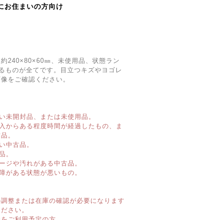
にお住まいの方向け
約240×80×60㎜、未使用品、状態ラン
るものが全てです。目立つキズやヨゴレ
画像をご確認ください。
い未開封品、または未使用品。
購入からある程度時間が経過したもの、ま
古品。
い中古品。
品。
ージや汚れがある中古品。
障がある状態が悪いもの。
】
の調整または在庫の確認が必要になります
ください。
済をご利用予定の方