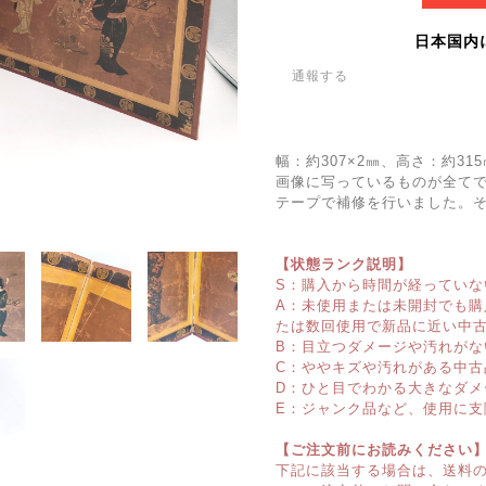
日本国内
通報する
幅：約307×2㎜、高さ：約3
画像に写っているものが全て
テープで補修を行いました。
【状態ランク説明】
S：購入から時間が経っていな
A：未使用または未開封でも
たは数回使用で新品に近い中
B：目立つダメージや汚れがな
C：ややキズや汚れがある中古
D：ひと目でわかる大きなダメ
E：ジャンク品など、使用に支
【ご注文前にお読みください
下記に該当する場合は、送料