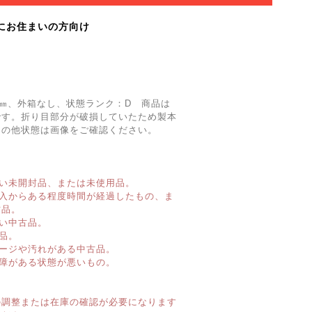
にお住まいの方向け
15㎜、外箱なし、状態ランク：D 商品は
です。折り目部分が破損していたため製本
その他状態は画像をご確認ください。
い未開封品、または未使用品。
購入からある程度時間が経過したもの、ま
古品。
い中古品。
品。
ージや汚れがある中古品。
障がある状態が悪いもの。
】
の調整または在庫の確認が必要になります