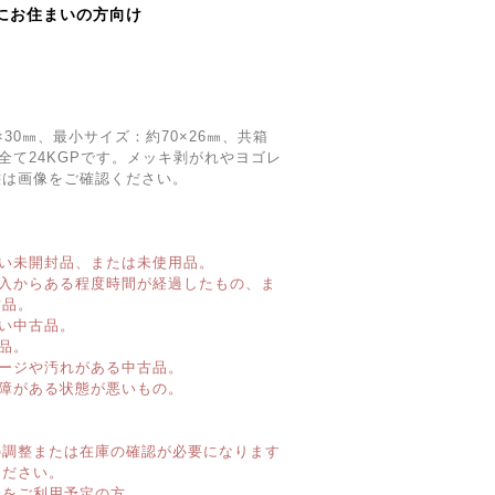
にお住まいの方向け
×30㎜、最小サイズ：約70×26㎜、共箱
全て24KGPです。メッキ剥がれやヨゴレ
態は画像をご確認ください。
い未開封品、または未使用品。
購入からある程度時間が経過したもの、ま
古品。
い中古品。
品。
ージや汚れがある中古品。
障がある状態が悪いもの。
】
の調整または在庫の確認が必要になります
ください。
済をご利用予定の方