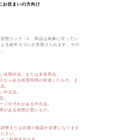
にお住まいの方向け
、状態ランク：C 商品は画像に写ってい
による経年ヨゴレが見受けられます。その
い。
い未開封品、または未使用品。
購入からある程度時間が経過したもの、ま
古品。
い中古品。
品。
ージや汚れがある中古品。
障がある状態が悪いもの。
】
の調整または在庫の確認が必要になります
ください。
済をご利用予定の方