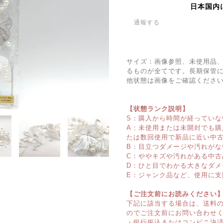
日本国内
通報する
サイズ：画像参照、未使用品
るものが全てです。長期保管
他状態は画像をご確認くださ
【状態ランク説明】
S：購入から時間が経っていな
A：未使用または未開封でも
たは数回使用で新品に近い中
B：目立つダメージや汚れがな
C：ややキズや汚れがある中古
D：ひと目でわかる大きなダメ
E：ジャンク品など、使用に支
【ご注文前にお読みください
下記に該当する場合は、送料
のでご注文前にお問い合わせ
・銀行振込またはコンビニ決