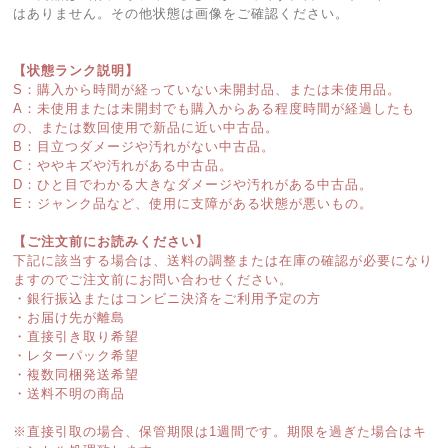
はありません。その他状態は画像をご確認ください。
【状態ランク説明】
S：購入から時間が経っていない未開封品、または未使用品。
A：未使用または未開封でも購入からある程度時間が経過したも
の、または数回使用で新品に近い中古品。
B：目立つダメージや汚れがない中古品。
C：ややキズや汚れがある中古品。
D：ひと目でわかる大きなダメージや汚れがある中古品。
E：ジャンク品など、使用に支障がある状態が悪いもの。
【ご注文前にお読みください】
下記に該当する場合は、送料の調整または在庫の確認が必要になり
ますのでご注文前にお問い合わせください。
・銀行振込またはコンビニ決済をご利用予定の方
・お届け先が離島
・直接引き取り希望
・レターパック希望
・複数同梱発送希望
・送料不明の商品
※直接引取の場合、保管期限は1週間です。期限を過ぎた場合はキ