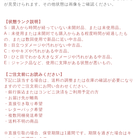
が見受けられます。その他状態は画像をご確認ください。
【状態ランク説明】
S：購入から時間が経っていない未開封品、または未使用品。
A：未使用または未開封でも購入からある程度時間が経過したも
の、または数回使用で新品に近い中古品。
B：目立つダメージや汚れがない中古品。
C：ややキズや汚れがある中古品。
D：ひと目でわかる大きなダメージや汚れがある中古品。
E：ジャンク品など、使用に支障がある状態が悪いもの。
【ご注文前にお読みください】
下記に該当する場合は、送料の調整または在庫の確認が必要になり
ますのでご注文前にお問い合わせください。
・銀行振込またはコンビニ決済をご利用予定の方
・お届け先が離島
・直接引き取り希望
・レターパック希望
・複数同梱発送希望
・送料不明の商品
※直接引取の場合、保管期限は1週間です。期限を過ぎた場合はキ