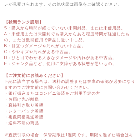
レが見受けられます。その他状態は画像をご確認ください。
【状態ランク説明】
S：購入から時間が経っていない未開封品、または未使用品。
A：未使用または未開封でも購入からある程度時間が経過したも
の、または数回使用で新品に近い中古品。
B：目立つダメージや汚れがない中古品。
C：ややキズや汚れがある中古品。
D：ひと目でわかる大きなダメージや汚れがある中古品。
E：ジャンク品など、使用に支障がある状態が悪いもの。
【ご注文前にお読みください】
下記に該当する場合は、送料の調整または在庫の確認が必要になり
ますのでご注文前にお問い合わせください。
・銀行振込またはコンビニ決済をご利用予定の方
・お届け先が離島
・直接引き取り希望
・レターパック希望
・複数同梱発送希望
・送料不明の商品
※直接引取の場合、保管期限は1週間です。期限を過ぎた場合はキ