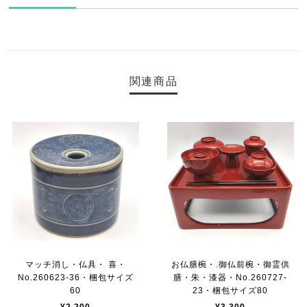
関連商品
マッチ消し・仏具・ 喜・
お仏膳椀・.御仏前椀・御霊供
No.260623-36・梱包サイズ
膳・朱・漆器・No.260727-
60
23・梱包サイズ80