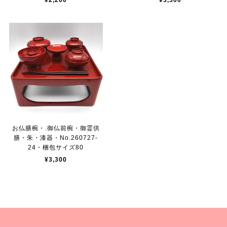
¥2,200
¥3,300
お仏膳椀・.御仏前椀・御霊供
膳・朱・漆器・No.260727-
24・梱包サイズ80
¥3,300