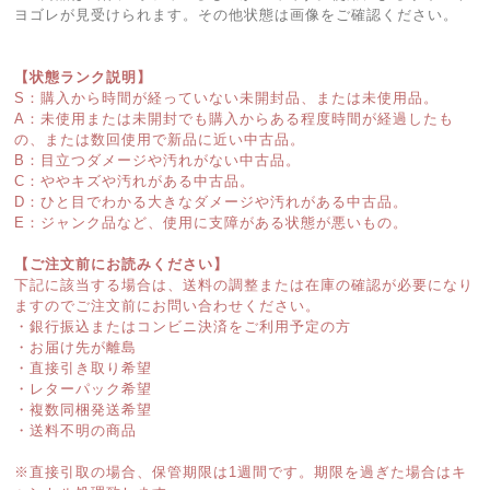
ヨゴレが見受けられます。その他状態は画像をご確認ください。
【状態ランク説明】
S：購入から時間が経っていない未開封品、または未使用品。
A：未使用または未開封でも購入からある程度時間が経過したも
の、または数回使用で新品に近い中古品。
B：目立つダメージや汚れがない中古品。
C：ややキズや汚れがある中古品。
D：ひと目でわかる大きなダメージや汚れがある中古品。
E：ジャンク品など、使用に支障がある状態が悪いもの。
【ご注文前にお読みください】
下記に該当する場合は、送料の調整または在庫の確認が必要になり
ますのでご注文前にお問い合わせください。
・銀行振込またはコンビニ決済をご利用予定の方
・お届け先が離島
・直接引き取り希望
・レターパック希望
・複数同梱発送希望
・送料不明の商品
※直接引取の場合、保管期限は1週間です。期限を過ぎた場合はキ