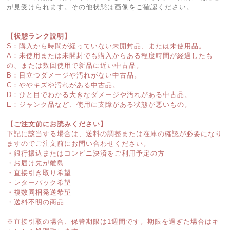
が見受けられます。その他状態は画像をご確認ください。
【状態ランク説明】
S：購入から時間が経っていない未開封品、または未使用品。
A：未使用または未開封でも購入からある程度時間が経過したも
の、または数回使用で新品に近い中古品。
B：目立つダメージや汚れがない中古品。
C：ややキズや汚れがある中古品。
D：ひと目でわかる大きなダメージや汚れがある中古品。
E：ジャンク品など、使用に支障がある状態が悪いもの。
【ご注文前にお読みください】
下記に該当する場合は、送料の調整または在庫の確認が必要になり
ますのでご注文前にお問い合わせください。
・銀行振込またはコンビニ決済をご利用予定の方
・お届け先が離島
・直接引き取り希望
・レターパック希望
・複数同梱発送希望
・送料不明の商品
※直接引取の場合、保管期限は1週間です。期限を過ぎた場合はキ