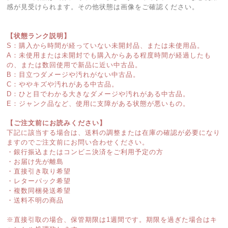
感が見受けられます。その他状態は画像をご確認ください。
【状態ランク説明】
S：購入から時間が経っていない未開封品、または未使用品。
A：未使用または未開封でも購入からある程度時間が経過したも
の、または数回使用で新品に近い中古品。
B：目立つダメージや汚れがない中古品。
C：ややキズや汚れがある中古品。
D：ひと目でわかる大きなダメージや汚れがある中古品。
E：ジャンク品など、使用に支障がある状態が悪いもの。
【ご注文前にお読みください】
下記に該当する場合は、送料の調整または在庫の確認が必要になり
ますのでご注文前にお問い合わせください。
・銀行振込またはコンビニ決済をご利用予定の方
・お届け先が離島
・直接引き取り希望
・レターパック希望
・複数同梱発送希望
・送料不明の商品
※直接引取の場合、保管期限は1週間です。期限を過ぎた場合はキ