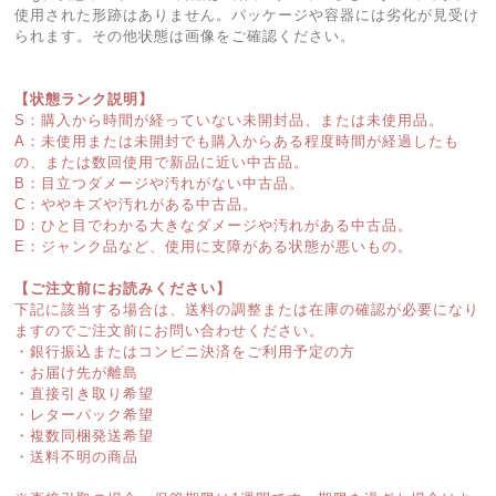
使用された形跡はありません。パッケージや容器には劣化が見受け
られます。その他状態は画像をご確認ください。
【状態ランク説明】
S：購入から時間が経っていない未開封品、または未使用品。
A：未使用または未開封でも購入からある程度時間が経過したも
の、または数回使用で新品に近い中古品。
B：目立つダメージや汚れがない中古品。
C：ややキズや汚れがある中古品。
D：ひと目でわかる大きなダメージや汚れがある中古品。
E：ジャンク品など、使用に支障がある状態が悪いもの。
【ご注文前にお読みください】
下記に該当する場合は、送料の調整または在庫の確認が必要になり
ますのでご注文前にお問い合わせください。
・銀行振込またはコンビニ決済をご利用予定の方
・お届け先が離島
・直接引き取り希望
・レターパック希望
・複数同梱発送希望
・送料不明の商品