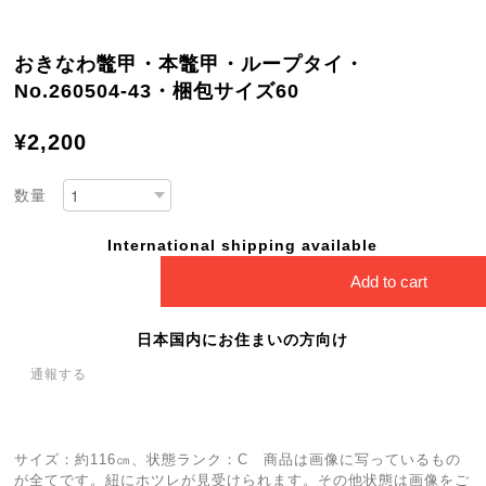
おきなわ鼈甲・本鼈甲・ループタイ・
No.260504-43・梱包サイズ60
¥2,200
数量
International shipping available
Add to cart
日本国内にお住まいの方向け
通報する
サイズ：約116㎝、状態ランク：C 商品は画像に写っているもの
が全てです。紐にホツレが見受けられます。その他状態は画像をご