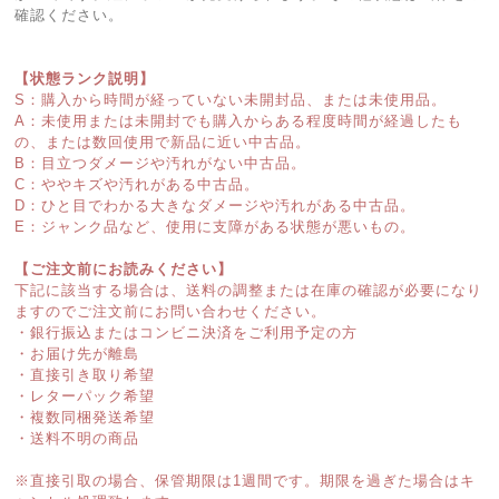
確認ください。
【状態ランク説明】
S：購入から時間が経っていない未開封品、または未使用品。
A：未使用または未開封でも購入からある程度時間が経過したも
の、または数回使用で新品に近い中古品。
B：目立つダメージや汚れがない中古品。
C：ややキズや汚れがある中古品。
D：ひと目でわかる大きなダメージや汚れがある中古品。
E：ジャンク品など、使用に支障がある状態が悪いもの。
【ご注文前にお読みください】
下記に該当する場合は、送料の調整または在庫の確認が必要になり
ますのでご注文前にお問い合わせください。
・銀行振込またはコンビニ決済をご利用予定の方
・お届け先が離島
・直接引き取り希望
・レターパック希望
・複数同梱発送希望
・送料不明の商品
※直接引取の場合、保管期限は1週間です。期限を過ぎた場合はキ