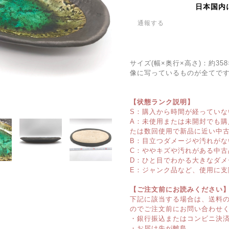
日本国内
通報する
サイズ(幅×奥行×高さ)：約35
像に写っているものが全てで
【状態ランク説明】
S：購入から時間が経っていな
A：未使用または未開封でも
たは数回使用で新品に近い中
B：目立つダメージや汚れがな
C：ややキズや汚れがある中古
D：ひと目でわかる大きなダメ
E：ジャンク品など、使用に支
【ご注文前にお読みください
下記に該当する場合は、送料
のでご注文前にお問い合わせ
・銀行振込またはコンビニ決
・お届け先が離島