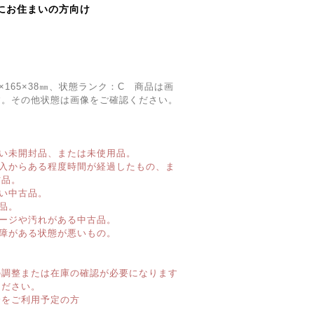
にお住まいの方向け
8×165×38㎜、状態ランク：C 商品は画
す。その他状態は画像をご確認ください。
い未開封品、または未使用品。
購入からある程度時間が経過したもの、ま
古品。
い中古品。
品。
ージや汚れがある中古品。
障がある状態が悪いもの。
】
の調整または在庫の確認が必要になります
ください。
済をご利用予定の方