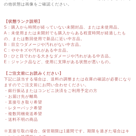
の他状態は画像をご確認ください。
【状態ランク説明】
S：購入から時間が経っていない未開封品、または未使用品。
A：未使用または未開封でも購入からある程度時間が経過したも
の、または数回使用で新品に近い中古品。
B：目立つダメージや汚れがない中古品。
C：ややキズや汚れがある中古品。
D：ひと目でわかる大きなダメージや汚れがある中古品。
E：ジャンク品など、使用に支障がある状態が悪いもの。
【ご注文前にお読みください】
下記に該当する場合は、送料の調整または在庫の確認が必要になり
ますのでご注文前にお問い合わせください。
・銀行振込またはコンビニ決済をご利用予定の方
・お届け先が離島
・直接引き取り希望
・レターパック希望
・複数同梱発送希望
・送料不明の商品
※直接引取の場合、保管期限は1週間です。期限を過ぎた場合はキ