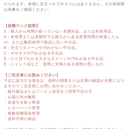
けられます。表側に目立つキズやヨゴレはありません。その他状態
は画像をご確認ください。
【状態ランク説明】
S：購入から時間が経っていない未開封品、または未使用品。
A：未使用または未開封でも購入からある程度時間が経過したも
の、または数回使用で新品に近い中古品。
B：目立つダメージや汚れがない中古品。
C：ややキズや汚れがある中古品。
D：ひと目でわかる大きなダメージや汚れがある中古品。
E：ジャンク品など、使用に支障がある状態が悪いもの。
【ご注文前にお読みください】
下記に該当する場合は、送料の調整または在庫の確認が必要になり
ますのでご注文前にお問い合わせください。
・銀行振込またはコンビニ決済をご利用予定の方
・お届け先が離島
・直接引き取り希望
・レターパック希望
・複数同梱発送希望
・送料不明の商品