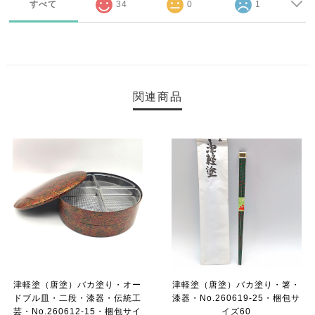
すべて
34
0
1
関連商品
津軽塗（唐塗）バカ塗り・オー
津軽塗（唐塗）バカ塗り・箸・
ドブル皿・二段・漆器・伝統工
漆器・No.260619-25・梱包サ
芸・No.260612-15・梱包サイ
イズ60