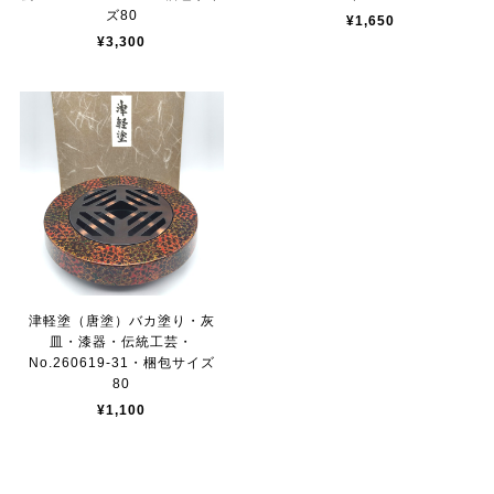
ズ80
¥1,650
¥3,300
津軽塗（唐塗）バカ塗り・灰
皿・漆器・伝統工芸・
No.260619-31・梱包サイズ
80
¥1,100