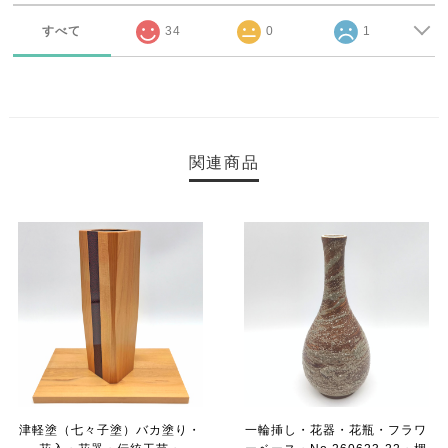
すべて
34
0
1
関連商品
津軽塗（七々子塗）バカ塗り・
一輪挿し・花器・花瓶・フラワ