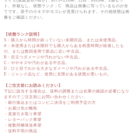
サイズ(底面直径×高さ)：約75×210㎜、口径：約65㎜、2個セッ
ト、外箱なし、状態ランク：C 商品は画像に写っているものが全
てです。若干の小キズやヨゴレが見受けられます。その他状態は画
像をご確認ください。
【状態ランク説明】
S：購入から時間が経っていない未開封品、または未使用品。
A：未使用または未開封でも購入からある程度時間が経過したも
の、または数回使用で新品に近い中古品。
B：目立つダメージや汚れがない中古品。
C：ややキズや汚れがある中古品。
D：ひと目でわかる大きなダメージや汚れがある中古品。
E：ジャンク品など、使用に支障がある状態が悪いもの。
【ご注文前にお読みください】
下記に該当する場合は、送料の調整または在庫の確認が必要になり
ますのでご注文前にお問い合わせください。
・銀行振込またはコンビニ決済をご利用予定の方
・お届け先が離島
・直接引き取り希望
・レターパック希望
・複数同梱発送希望
・送料不明の商品