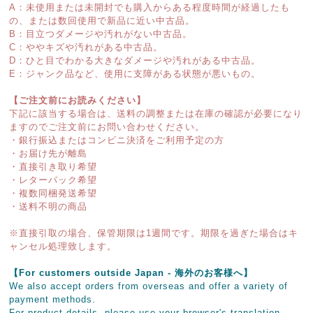
A：未使用または未開封でも購入からある程度時間が経過したも
の、または数回使用で新品に近い中古品。
B：目立つダメージや汚れがない中古品。
C：ややキズや汚れがある中古品。
D：ひと目でわかる大きなダメージや汚れがある中古品。
E：ジャンク品など、使用に支障がある状態が悪いもの。
【ご注文前にお読みください】
下記に該当する場合は、送料の調整または在庫の確認が必要になり
ますのでご注文前にお問い合わせください。
・銀行振込またはコンビニ決済をご利用予定の方
・お届け先が離島
・直接引き取り希望
・レターパック希望
・複数同梱発送希望
・送料不明の商品
※直接引取の場合、保管期限は1週間です。期限を過ぎた場合はキ
ャンセル処理致します。
【For customers outside Japan - 海外のお客様へ】
We also accept orders from overseas and offer a variety of
payment methods.
For product details, please use your browser's translation