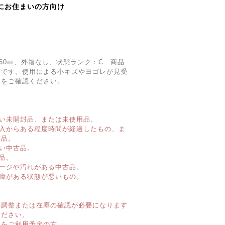
にお住まいの方向け
約60㎜、外箱なし、状態ランク：C 商品
てです。使用による小キズやヨゴレが見受
像をご確認ください。
い未開封品、または未使用品。
購入からある程度時間が経過したもの、ま
古品。
い中古品。
品。
ージや汚れがある中古品。
障がある状態が悪いもの。
】
の調整または在庫の確認が必要になります
ください。
済をご利用予定の方