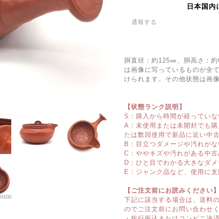
日本国内
通報する
胴直径：約125㎜、胴高さ：
は画像に写っているものが全
けられます。その他状態は画
【状態ランク説明】
S：購入から時間が経っていな
A：未使用または未開封でも
たは数回使用で新品に近い中
B：目立つダメージや汚れがな
C：ややキズや汚れがある中古
D：ひと目でわかる大きなダメ
E：ジャンク品など、使用に支
【ご注文前にお読みください
下記に該当する場合は、送料
のでご注文前にお問い合わせ
・銀行振込またはコンビニ決