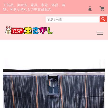
工芸品、美術品、家具、家電、雑貨、着
物、和装小物などの中古品販売