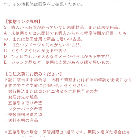
す。その他状態は画像をご確認ください。
【状態ランク説明】
S：購入から時間が経っていない未開封品、または未使用品。
A：未使用または未開封でも購入からある程度時間が経過したも
の、または数回使用で新品に近い中古品。
B：目立つダメージや汚れがない中古品。
C：ややキズや汚れがある中古品。
D：ひと目でわかる大きなダメージや汚れがある中古品。
E：ジャンク品など、使用に支障がある状態が悪いもの。
【ご注文前にお読みください】
下記に該当する場合は、送料の調整または在庫の確認が必要になり
ますのでご注文前にお問い合わせください。
・銀行振込またはコンビニ決済をご利用予定の方
・お届け先が離島
・直接引き取り希望
・レターパック希望
・複数同梱発送希望
・送料不明の商品
※直接引取の場合、保管期限は1週間です。期限を過ぎた場合はキ