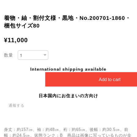
着物・紬・割付文様・黒地・No.200701-1860・
梱包サイズ80
¥11,000
数量
International shipping available
Add to cart
日本国内にお住まいの方向け
通報する
身丈：約157㎝、袖：約48㎝、裄：約65㎝、後幅：約30.5㎝、前
幅：約24.5㎝、状態ランク：B 商品は画像に写っているものが全