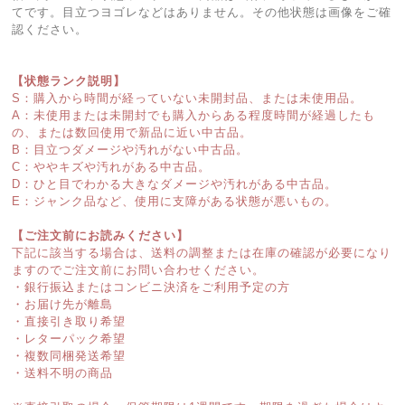
てです。目立つヨゴレなどはありません。その他状態は画像をご確
認ください。
【状態ランク説明】
S：購入から時間が経っていない未開封品、または未使用品。
A：未使用または未開封でも購入からある程度時間が経過したも
の、または数回使用で新品に近い中古品。
B：目立つダメージや汚れがない中古品。
C：ややキズや汚れがある中古品。
D：ひと目でわかる大きなダメージや汚れがある中古品。
E：ジャンク品など、使用に支障がある状態が悪いもの。
【ご注文前にお読みください】
下記に該当する場合は、送料の調整または在庫の確認が必要になり
ますのでご注文前にお問い合わせください。
・銀行振込またはコンビニ決済をご利用予定の方
・お届け先が離島
・直接引き取り希望
・レターパック希望
・複数同梱発送希望
・送料不明の商品