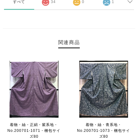
すべて
34
0
1
関連商品
着物・紬・正絹・紫系地・
着物・紬・青系地・
No.200701-1071・梱包サイ
No.200701-1073・梱包サイ
ズ80
ズ80