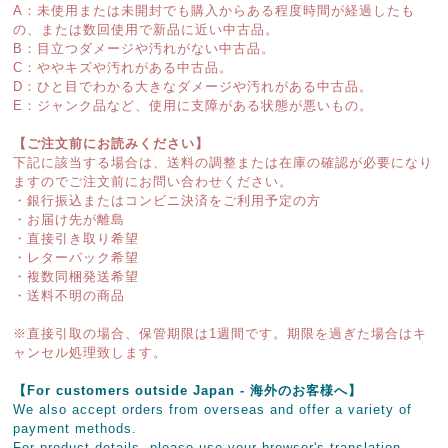
A：未使用または未開封でも購入からある程度時間が経過したも
の、または数回使用で新品に近い中古品。
B：目立つダメージや汚れがない中古品。
C：ややキズや汚れがある中古品。
D：ひと目でわかる大きなダメージや汚れがある中古品。
E：ジャンク品など、使用に支障がある状態が悪いもの。
【ご注文前にお読みください】
下記に該当する場合は、送料の調整または在庫の確認が必要になり
ますのでご注文前にお問い合わせください。
・銀行振込またはコンビニ決済をご利用予定の方
・お届け先が離島
・直接引き取り希望
・レターパック希望
・複数同梱発送希望
・送料不明の商品
※直接引取の場合、保管期限は1週間です。期限を過ぎた場合はキ
ャンセル処理致します。
【For customers outside Japan - 海外のお客様へ】
We also accept orders from overseas and offer a variety of
payment methods.
For product details, please use your browser's translation