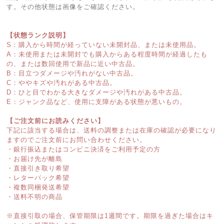
す。その他状態は画像をご確認ください。
【状態ランク説明】
S：購入から時間が経っていない未開封品、または未使用品。
A：未使用または未開封でも購入からある程度時間が経過したも
の、または数回使用で新品に近い中古品。
B：目立つダメージや汚れがない中古品。
C：ややキズや汚れがある中古品。
D：ひと目でわかる大きなダメージや汚れがある中古品。
E：ジャンク品など、使用に支障がある状態が悪いもの。
【ご注文前にお読みください】
下記に該当する場合は、送料の調整または在庫の確認が必要になり
ますのでご注文前にお問い合わせください。
・銀行振込またはコンビニ決済をご利用予定の方
・お届け先が離島
・直接引き取り希望
・レターパック希望
・複数同梱発送希望
・送料不明の商品
※直接引取の場合、保管期限は1週間です。期限を過ぎた場合はキ