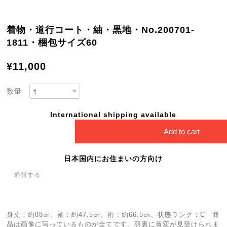
着物・道行コート・紬・黒地・No.200701-
1811・梱包サイズ60
¥11,000
数量
International shipping available
Add to cart
日本国内にお住まいの方向け
通報する
身丈：約88㎝、袖：約47.5㎝、裄：約66.5㎝、状態ランク：C 商
品は画像に写っているものが全てです。羽裏に黄変が見受けられま