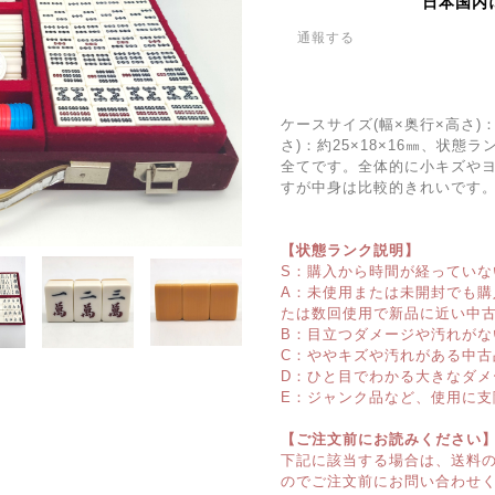
日本国内
通報する
ケースサイズ(幅×奥行×高さ)：約
さ)：約25×18×16㎜、状
全てです。全体的に小キズや
すが中身は比較的きれいです
【状態ランク説明】
S：購入から時間が経っていな
A：未使用または未開封でも
たは数回使用で新品に近い中
B：目立つダメージや汚れがな
C：ややキズや汚れがある中古
D：ひと目でわかる大きなダメ
E：ジャンク品など、使用に支
【ご注文前にお読みください
下記に該当する場合は、送料
のでご注文前にお問い合わせ