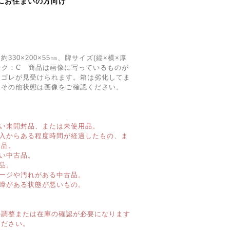
にお住まいの方向け
330×200×55㎜、牌サイズ(縦×横×厚
態ランク：C 商品は画像に写っているものが
ヨゴレが見受けられます。箱は劣化してま
。その他状態は画像をご確認ください。
い未開封品、または未使用品。
購入からある程度時間が経過したもの、ま
古品。
い中古品。
品。
ージや汚れがある中古品。
障がある状態が悪いもの。
】
の調整または在庫の確認が必要になります
ください。