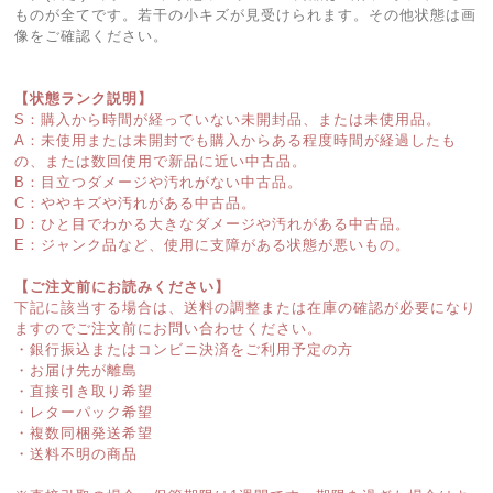
ものが全てです。若干の小キズが見受けられます。その他状態は画
像をご確認ください。
【状態ランク説明】
S：購入から時間が経っていない未開封品、または未使用品。
A：未使用または未開封でも購入からある程度時間が経過したも
の、または数回使用で新品に近い中古品。
B：目立つダメージや汚れがない中古品。
C：ややキズや汚れがある中古品。
D：ひと目でわかる大きなダメージや汚れがある中古品。
E：ジャンク品など、使用に支障がある状態が悪いもの。
【ご注文前にお読みください】
下記に該当する場合は、送料の調整または在庫の確認が必要になり
ますのでご注文前にお問い合わせください。
・銀行振込またはコンビニ決済をご利用予定の方
・お届け先が離島
・直接引き取り希望
・レターパック希望
・複数同梱発送希望
・送料不明の商品