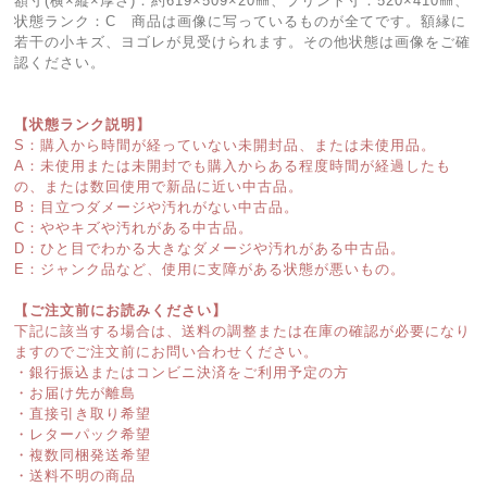
額寸(横×縦×厚さ)：約619×509×20㎜、プリント寸：520×410㎜、
状態ランク：C 商品は画像に写っているものが全てです。額縁に
若干の小キズ、ヨゴレが見受けられます。その他状態は画像をご確
認ください。
【状態ランク説明】
S：購入から時間が経っていない未開封品、または未使用品。
A：未使用または未開封でも購入からある程度時間が経過したも
の、または数回使用で新品に近い中古品。
B：目立つダメージや汚れがない中古品。
C：ややキズや汚れがある中古品。
D：ひと目でわかる大きなダメージや汚れがある中古品。
E：ジャンク品など、使用に支障がある状態が悪いもの。
【ご注文前にお読みください】
下記に該当する場合は、送料の調整または在庫の確認が必要になり
ますのでご注文前にお問い合わせください。
・銀行振込またはコンビニ決済をご利用予定の方
・お届け先が離島
・直接引き取り希望
・レターパック希望
・複数同梱発送希望
・送料不明の商品