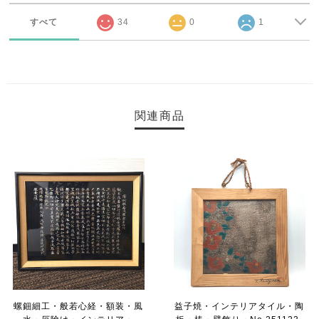
すべて
34
0
1
関連商品
螺鈿細工・般若心経・額装・風
益子焼・インテリアタイル・陶