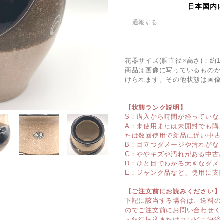
日本国内
通報する
花器サイズ(胴直径×高さ)：約
商品は画像に写っているもの
けられます。その他状態は画
【状態ランク説明】
S：購入から時間が経っていな
A：未使用または未開封でも
たは数回使用で新品に近い中
B：目立つダメージや汚れがな
C：ややキズや汚れがある中古
D：ひと目でわかる大きなダメ
E：ジャンク品など、使用に支
【ご注文前にお読みください
下記に該当する場合は、送料
のでご注文前にお問い合わせ
・銀行振込またはコンビニ決