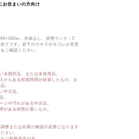
にお住まいの方向け
190×260㎜、共箱なし、状態ランク：C
が全てです。若干の小キズやヨゴレが見受
像をご確認ください。
い未開封品、または未使用品。
購入からある程度時間が経過したもの、ま
古品。
い中古品。
品。
ージや汚れがある中古品。
障がある状態が悪いもの。
】
の調整または在庫の確認が必要になります
ください。
済をご利用予定の方