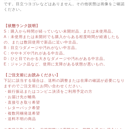
です。目立つヨゴレなどはありません。その他状態は画像をご確認
ください。
【状態ランク説明】
S：購入から時間が経っていない未開封品、または未使用品。
A：未使用または未開封でも購入からある程度時間が経過したも
の、または数回使用で新品に近い中古品。
B：目立つダメージや汚れがない中古品。
C：ややキズや汚れがある中古品。
D：ひと目でわかる大きなダメージや汚れがある中古品。
E：ジャンク品など、使用に支障がある状態が悪いもの。
【ご注文前にお読みください】
下記に該当する場合は、送料の調整または在庫の確認が必要になり
ますのでご注文前にお問い合わせください。
・銀行振込またはコンビニ決済をご利用予定の方
・お届け先が離島
・直接引き取り希望
・レターパック希望
・複数同梱発送希望
・送料不明の商品