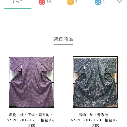
すべて
34
0
1
関連商品
着物・紬・正絹・紫系地・
着物・紬・青系地・
No.200701-1071・梱包サイ
No.200701-1073・梱包サイ
ズ80
ズ80