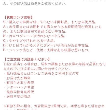
ん。その他状態は画像をご確認ください。
【状態ランク説明】
S：購入から時間が経っていない未開封品、または未使用品。
A：未使用または未開封でも購入からある程度時間が経過したも
の、または数回使用で新品に近い中古品。
B：目立つダメージや汚れがない中古品。
C：ややキズや汚れがある中古品。
D：ひと目でわかる大きなダメージや汚れがある中古品。
E：ジャンク品など、使用に支障がある状態が悪いもの。
【ご注文前にお読みください】
下記に該当する場合は、送料の調整または在庫の確認が必要になり
ますのでご注文前にお問い合わせください。
・銀行振込またはコンビニ決済をご利用予定の方
・お届け先が離島
・直接引き取り希望
・レターパック希望
・複数同梱発送希望
・送料不明の商品
※直接引取の場合、保管期限は1週間です。期限を過ぎた場合はキ