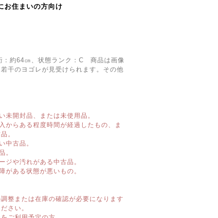
にお住まいの方向け
裄：約64㎝、状態ランク：C 商品は画像
。若干のヨゴレが見受けられます。その他
。
い未開封品、または未使用品。
購入からある程度時間が経過したもの、ま
古品。
い中古品。
品。
ージや汚れがある中古品。
障がある状態が悪いもの。
】
の調整または在庫の確認が必要になります
ください。
済をご利用予定の方