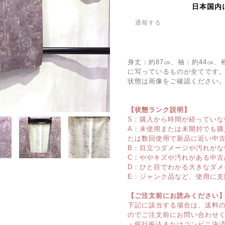
日本国内
通報する
身丈：約87㎝、袖：約44㎝、
に写っているものが全てです
状態は画像をご確認ください
【状態ランク説明】
S：購入から時間が経っていな
A：未使用または未開封でも
たは数回使用で新品に近い中
B：目立つダメージや汚れがな
C：ややキズや汚れがある中古
D：ひと目でわかる大きなダメ
E：ジャンク品など、使用に支
【ご注文前にお読みください
下記に該当する場合は、送料
のでご注文前にお問い合わせ
・銀行振込またはコンビニ決